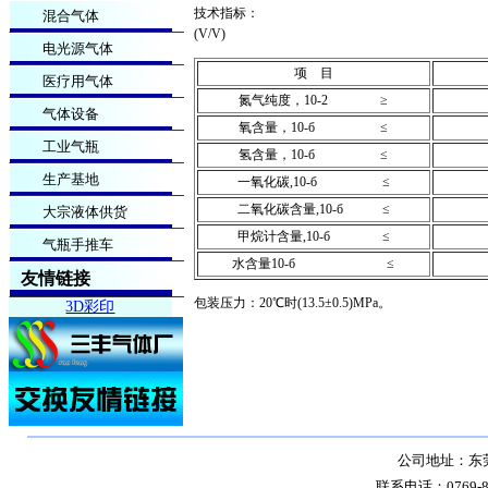
技术指标：
混合气体
(V/V)
电光源气体
项 目
医疗用气体
氮气纯度，10-2 ≥
气体设备
氧含量，10-б ≤
工业气瓶
氢含量，10-б ≤
生产基地
一氧化碳,10-б ≤
二氧化碳含量,10-б ≤
大宗液体供货
甲烷计含量,10-б ≤
气瓶手推车
水含量10-б ≤
友情链接
包装压力：20℃时(13.5±0.5)MPa。
3D彩印
公司地址：东莞
联系电话：0769-8