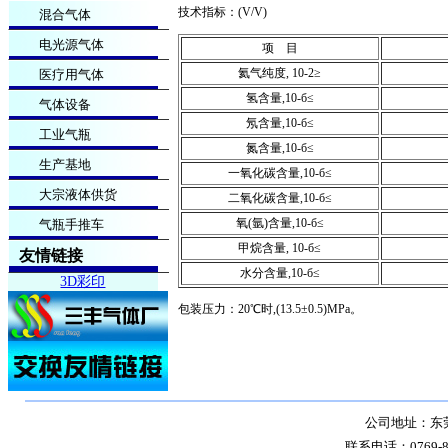
技术指标：(V/V)
混合气体
电光源气体
项 目
氦气纯度, 10-2≥
医疗用气体
氢含量,10-б≤
气体设备
氖含量,10-б≤
工业气瓶
氮含量,10-б≤
生产基地
一氧化碳含量,10-б≤
大宗液体供货
二氧化碳含量,10-б≤
氧(氩)含量,10-б≤
气瓶手推车
甲烷含量, 10-б≤
友情链接
水分含量,10-б≤
3D彩印
包装压力：20℃时,(13.5±0.5)MPa。
公司地址：东莞
联系电话：0769-8