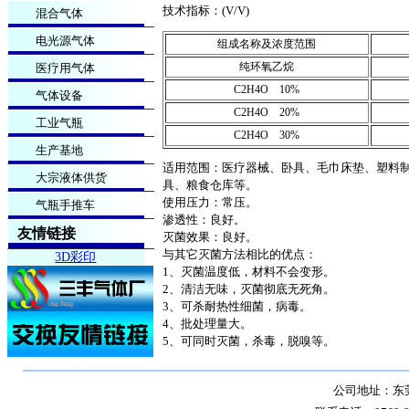
技术指标：(V/V)
混合气体
电光源气体
组成名称及浓度范围
纯环氧乙烷
医疗用气体
C2H4O 10%
气体设备
C2H4O 20%
工业气瓶
C2H4O 30%
生产基地
适用范围：医疗器械、卧具、毛巾床垫、塑料
大宗液体供货
具、粮食仓库等。
使用压力：常压。
气瓶手推车
渗透性：良好。
友情链接
灭菌效果：良好。
与其它灭菌方法相比的优点：
3D彩印
1、灭菌温度低，材料不会变形。
2、清洁无味，灭菌彻底无死角。
3、可杀耐热性细菌，病毒。
4、批处理量大。
5、可同时灭菌，杀毒，脱嗅等。
公司地址：东莞