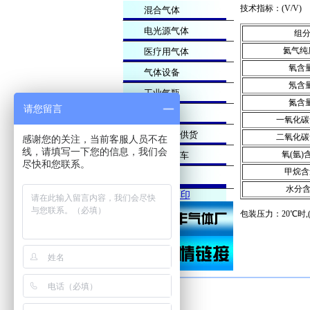
技术指标：(V/V)
混合气体
电光源气体
组
氦气纯度
医疗用气体
氧含量
气体设备
氖含量
工业气瓶
氮含量
请您留言
生产基地
一氧化碳含
大宗液体供货
二氧化碳含
感谢您的关注，当前客服人员不在
线，请填写一下您的信息，我们会
氧(氩)含
气瓶手推车
尽快和您联系。
甲烷含量
友情链接
水分含
3D彩印
包装压力：20℃时,(13