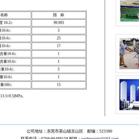
分名称
指 标
 10-2≥
99.993
10-б≤
5
10-б≤
25
10-б≤
17
量10-б≤
1
量10-б≤
1
量10-б≤
5
10-б≤
1
量10б≤
15
.5±0.5)MPa。
公司地址：东莞市茶山镇京山区 邮编：523380
联系电话：0769-86489158 邮箱：
sanfengqiti@163.com