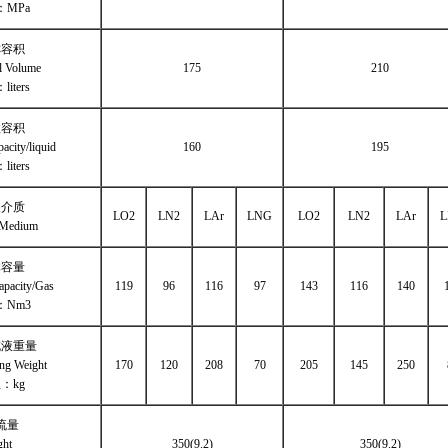
：MPa
称容积
l Volume
175
210
iters
效容积
acity/liquid
160
195
iters
装介质
LO2
LN2
LAr
LNG
LO2
LN2
LAr
g Medium
体容量
apacity/Gas
119
96
116
97
143
116
140
：Nm3
充液重量
ing Weight
170
120
208
70
205
145
250
：kg
流量
w Weight
350(9.2)
350(9.2)