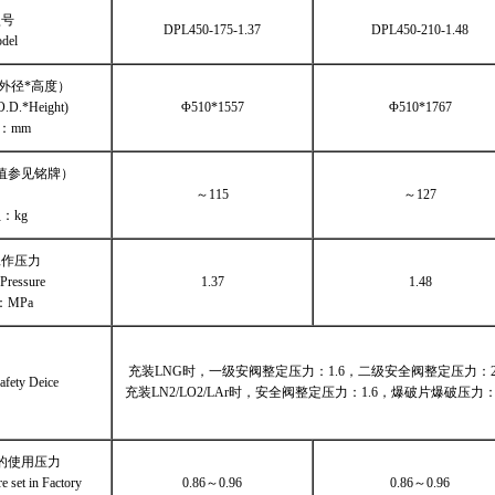
型号
DPL450-175-1.37
DPL450-210-1.48
del
外径*高度）
O.D.*Height)
Φ510*1557
Φ510*1767
：mm
值参见铭牌）
 Weight
～115
～127
：kg
工作压力
king Pressure
1.37
1.48
：MPa
力
充装LNG时，一级安阀整定压力：1.6，二级安全阀整定压力：2.
f Safety Deice
充装LN2/LO2/LAr时，安全阀整定压力：1.6，爆破片爆破压力：2
的使用压力
re set in Factory
0.86～0.96
0.86～0.96