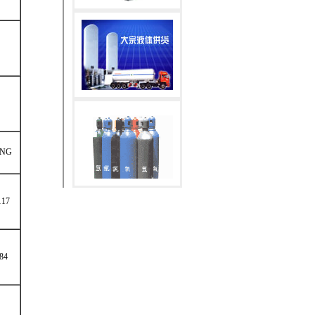
LNG
117
84