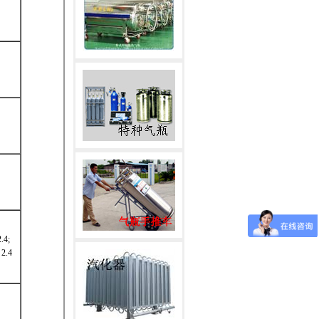
4;
.4