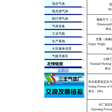
混合气体
Mo
电光源气体
医疗用气体
规格尺寸（
Dimension(
气体设备
单位
工业气瓶
空重（准确
生产基地
Empty
大宗液体供货
单位
气瓶手推车
公称
友情链接
Nominal Wor
单位
3D彩印
安全装置设定压
Setting Pressur o
单位：MPa
出厂设定
Operating Pressu