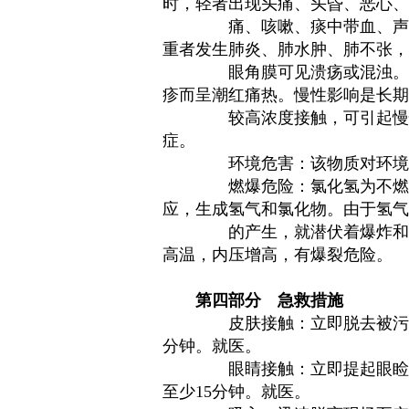
时，轻者出现头痛、头昏、恶心、
痛、咳嗽、痰中带血、声
重者发生肺炎、肺水肿、肺不张，
眼角膜可见溃疡或混浊。
疹而呈潮红痛热。慢性影响是长期
较高浓度接触，可引起慢
症。
环境危害：该物质对环境
燃爆危险：氯化氢为不燃
应，生成氢气和氯化物。由于氢气
的产生，就潜伏着爆炸和
高温，内压增高，有爆裂危险。
第四部分
急救措施
皮肤接触：立即脱去被污
分钟。就医。
眼睛接触：立即提起眼睑
至少15分钟。就医。