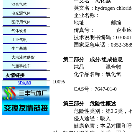
中文名：氯化氢
混合气体
英文名：hydrogen chlorid
电光源气体
企业名称：
医疗用气体
地址：
邮编：
传真号：
企业应
气体设备
技术说明书编码：030501
工业气瓶
国家应急电话：0352-3889
生产基地
大宗液体供货
第二部分
成分
/
组成信息
气瓶手推车
纯品
混合物
化学品名称：氯化氢
友情链接
100%
3D彩印
CAS号：7647-01-0
第三部分
危险性概述
危险性类别：第2.2类，
侵入途经：吸入
健康危害：本品对眼和呼