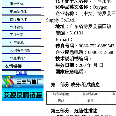
化学品中文名称：
工业用氧
混合气体
化学品英文名称：
Oxygen
电光源气体
企业名称：
（中文）博罗县三丰气体
医疗用气体
Supply Co,Ltd.
地址：
广东省博罗县福田镇
气体设备
邮编：
516131
工业气瓶
E-mail
：
生产基地
传真号码：
0086-752-6889543
大宗液体供货
企业应急电话：
0086-752-688
气瓶手推车
技术说明书编码：
生效日期：
200 年 月 日
友情链接
国家应急电话：
3D彩印
第二部分 成分/组成信息
纯品/混合物
化学品名称
有
纯品
氧气
第三部分 危险性描述