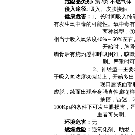
危险品类别:
第2类 不燃气体
侵入途径:
吸入、皮肤接触
健康危害：
1、长时间吸入纯
有发生氧中毒的可能性。氧中毒有
两种类型：①肺型—主要发
相当于吸入氧浓度40%～60%左右
开始时，胸骨后稍有不
胸骨后有烧灼感和呼吸困难，咳嗽
剧。严重时可发生肺
2、神经型—主要发生于氧
于吸入氧浓度80%以上，开始多出
现口唇或面部肌肉抽动，
虚脱，续而出现全身强直性癫痫样
抽搐，昏迷，呼吸衰竭而
100Kpa的条件下可发生眼损害，
重者可失明。
环境危害：
无
燃爆危险：
强氧化剂、助燃，